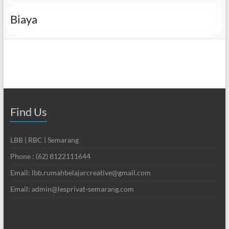
Biaya
Find Us
LBB | RBC | Semarang
Phone : (62) 8122111644
Email: lbb.rumahbelajarcreative@gmail.com
Email: admin@lesprivat-semarang.com