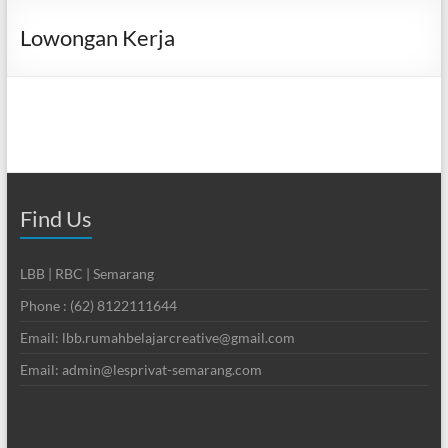
Lowongan Kerja
Find Us
LBB | RBC | Semarang
Phone : (62) 8122111644
Email: lbb.rumahbelajarcreative@gmail.com
Email: admin@lesprivat-semarang.com